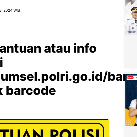
08, 2024 WIB
antuan atau info
i
umsel.polri.go.id/banp
k barcode