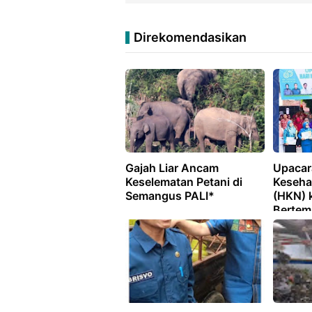
Direkomendasikan
Gajah Liar Ancam
Upacar
Keselematan Petani di
Keseha
Semangus PALI*
(HKN) 
Bertem
Sehat 