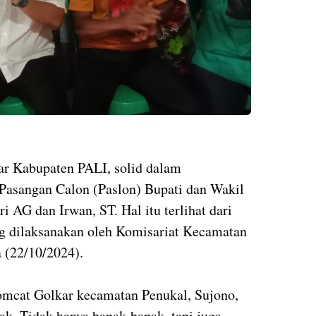
ar Kabupaten PALI, solid dalam
asangan Calon (Paslon) Bupati dan Wakil
i AG dan Irwan, ST. Hal itu terlihat dari
g dilaksanakan oleh Komisariat Kecamatan
 (22/10/2024).
omcat Golkar kecamatan Penukal, Sujono,
k. Tidak hanya bapak-bapak, tapi juga