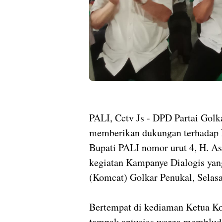
PALI, Cctv Js - DPD Partai Golk
memberikan dukungan terhadap P
Bupati PALI nomor urut 4, H. Asr
kegiatan Kampanye Dialogis yan
(Komcat) Golkar Penukal, Selasa
Bertempat di kediaman Ketua K
tampak antusias warga membluda