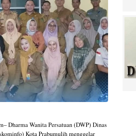
– Dharma Wanita Persatuan (DWP) Dinas
iskominfo) Kota Prabumulih menggelar