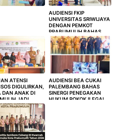
AUDIENSI FKIP
UNIVERSITAS SRIWIJAYA
DENGAN PEMKOT
PRABUMULIH BAHAS
KERJA SAMA BIDANG
PENDIDIKAN
AN ATENSI
AUDIENSI BEA CUKAI
SOS DIGULIRKAN,
PALEMBANG BAHAS
A DAN ANAK DI
SINERGI PENEGAKAN
MULIH JADI
HUKUM ROKOK ILEGAL
TAS
DI KOTA PRABUMULIH