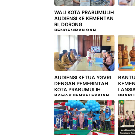
WALI KOTA PRABUMULIH
AUDIENSI KE KEMENTAN
RI, DORONG
PENGEMBANGAN
BUDIDAYA PERTANIAN
2026
AUDIENSI KETUA YGVRI
BANTU
DENGAN PEMERINTAH
KEMEN
KOTA PRABUMULIH
LANSI
BAHAS PENYELESAIAN
PRABU
PERIZINAN KEGIATAN
PRIORI
PERTAMBANGAN